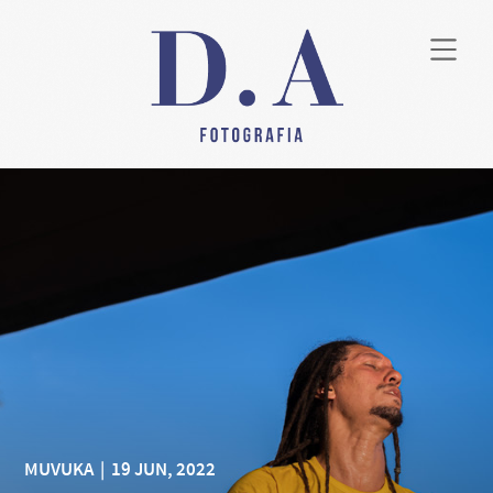
MUVUKA
|
19 JUN, 2022