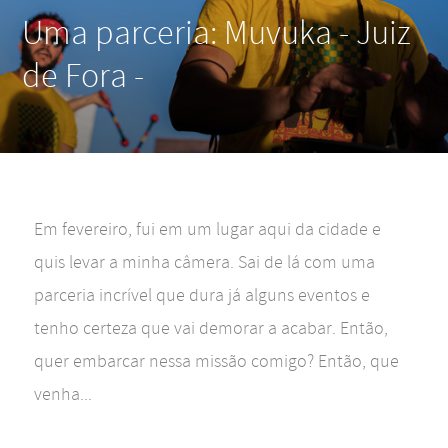
Uma parceria: Muvuka - Juiz
de Fora -
Em fevereiro, fui em um lugar aqui da cidade e
quis levar a minha câmera. Sai de lá com uma
parceria incrível que dura já alguns eventos e
tenho certeza que vai demorar a acabar. Então,
quer embarcar nessa missão comigo? Então, que
venha...