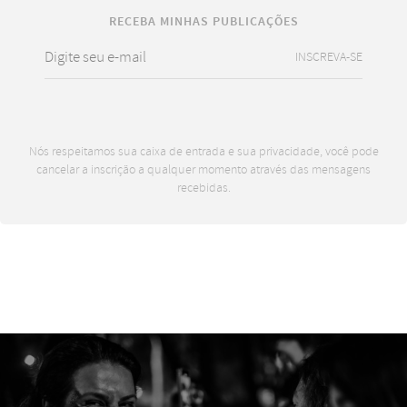
RECEBA MINHAS PUBLICAÇÕES
INSCREVA-SE
Nós respeitamos sua caixa de entrada e sua privacidade, você pode
cancelar a inscrição a qualquer momento através das mensagens
recebidas.