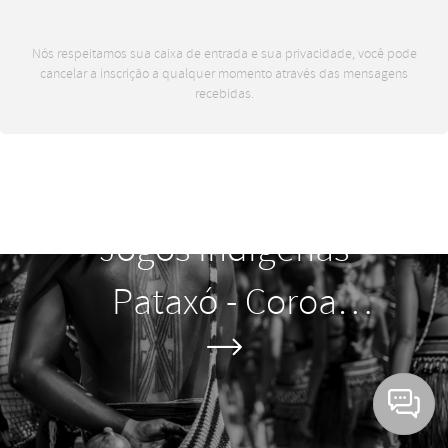
Nós respeitamos sua caixa de entrada e sua privacidade, você pode
cancelar a inscrição a qualquer momento através das mensagens
recebidas.
15 mai, 2025
Jogos Indígenas
Pataxó - Coroa
Vermelha - BA