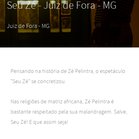
Seu Zé - Juiz de Fora - MG
Juiz de Fora - MG
Pensando na história de Zé Pelintra, o espetáculo
"Seu Zé" se concretizou.
Nas religiões de matriz africana, Zé Pelintra é
bastante respeitado pela sua malandragem. Salve,
Seu Zé! E que assim seja!